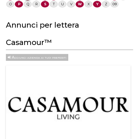
O
P
Q
R
S
T
U
V
W
X
Y
Z
0-9
Annunci per lettera
Casamour™
Aggiungi azienda ai tuoi preferiti