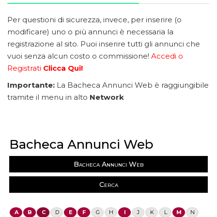
Per questioni di sicurezza, invece, per inserire (o
modificare) uno o più annunci è necessaria la
registrazione al sito. Puoi inserire tutti gli annunci che
vuoi senza alcun costo o commissione!
Accedi o
Registrati
Clicca Qui!
Importante:
La Bacheca Annunci Web è raggiungibile
tramite il menu in alto
Network
Bacheca Annunci Web
Bacheca Annunci Web
Cerca
A
B
C
D
E
F
G
H
I
J
K
L
M
N