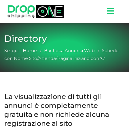
Directory
Sei qui:
Home
Bacheca Annunci Web
Schede
/
/
con Nome Sito/Azienda/Pagina iniziano con 'C'
La visualizzazione di tutti gli
annunci è completamente
gratuita e non richiede alcuna
registrazione al sito