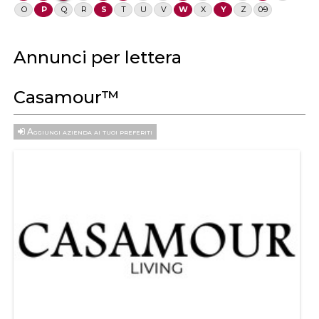
O
P
Q
R
S
T
U
V
W
X
Y
Z
0-9
Annunci per lettera
Casamour™
Aggiungi azienda ai tuoi preferiti