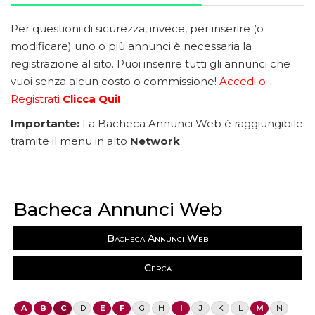
Per questioni di sicurezza, invece, per inserire (o
modificare) uno o più annunci è necessaria la
registrazione al sito. Puoi inserire tutti gli annunci che
vuoi senza alcun costo o commissione!
Accedi o
Registrati
Clicca Qui!
Importante:
La Bacheca Annunci Web è raggiungibile
tramite il menu in alto
Network
Bacheca Annunci Web
Bacheca Annunci Web
Cerca
A
B
C
D
E
F
G
H
I
J
K
L
M
N