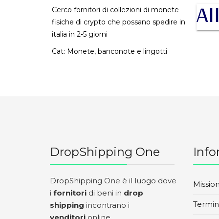
Cerco fornitori di collezioni di monete
fisiche di crypto che possano spedire in
italia in 2-5 giorni
Cat:
Monete, banconote e lingotti
DropShipping One
Info
DropShipping One è il luogo dove
Missio
i
fornitori
di beni in
drop
Termini
shipping
incontrano i
venditori
online.