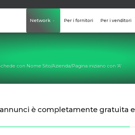
Network
Per i fornitori
Per i venditori
Schede con Nome Sito/Azienda/Pagina iniziano con 'A'
gli annunci è completamente gratuita 