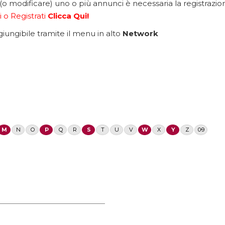
 (o modificare) uno o più annunci è necessaria la registrazione
 o Registrati
Clicca Qui!
ngibile tramite il menu in alto
Network
M
N
O
P
Q
R
S
T
U
V
W
X
Y
Z
0-9