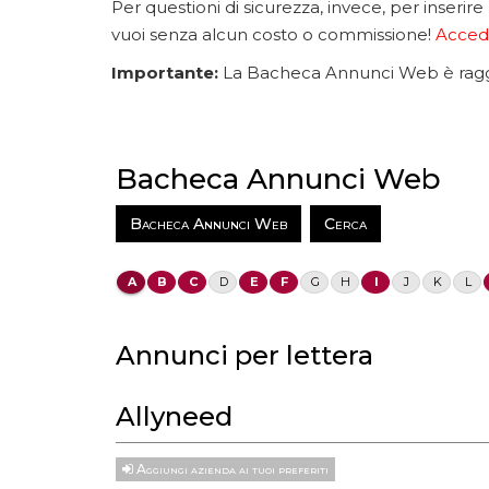
Per questioni di sicurezza, invece, per inserire
vuoi senza alcun costo o commissione!
Accedi
Importante:
La Bacheca Annunci Web è raggiu
Bacheca Annunci Web
Bacheca Annunci Web
Cerca
A
B
C
D
E
F
G
H
I
J
K
L
Annunci per lettera
Allyneed
Aggiungi azienda ai tuoi preferiti