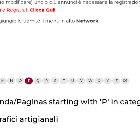
 (o modificare) uno o più annunci è necessaria la registrazione
 o Registrati
Clicca Qui!
ngibile tramite il menu in alto
Network
M
N
O
P
Q
R
S
T
U
V
W
X
Y
Z
0-9
da/Paginas starting with 'P' in categ
fici artigianali