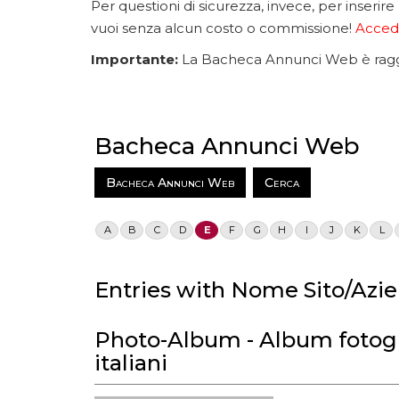
Per questioni di sicurezza, invece, per inserire
vuoi senza alcun costo o commissione!
Accedi
Importante:
La Bacheca Annunci Web è raggiu
Bacheca Annunci Web
Bacheca Annunci Web
Cerca
A
B
C
D
E
F
G
H
I
J
K
L
Entries with Nome Sito/Azien
Photo-Album - Album fotogra
italiani