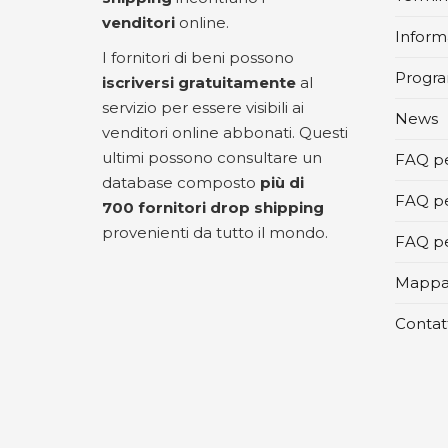
venditori
online.
Informa
I fornitori di beni possono
Progra
iscriversi gratuitamente
al
servizio per essere visibili ai
News
venditori online abbonati. Questi
ultimi possono consultare un
FAQ pe
database composto
più di
FAQ pe
700 fornitori drop shipping
provenienti da tutto il mondo.
FAQ per
Mappa 
Contat