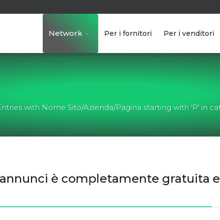
Network
Per i fornitori
Per i venditori
Entries with Nome Sito/Azienda/Pagina starting with 'P' in ca
gli annunci è completamente gratuita 