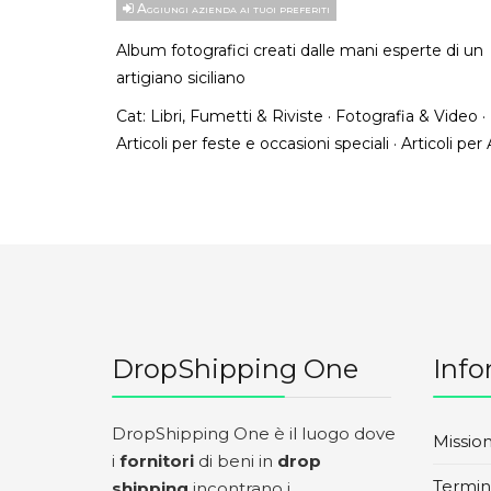
Aggiungi azienda ai tuoi preferiti
Album fotografici creati dalle mani esperte di un
artigiano siciliano
Cat:
Libri, Fumetti & Riviste
·
Fotografia & Video
·
Articoli per feste e occasioni speciali
·
Articoli per
DropShipping One
Info
DropShipping One è il luogo dove
Missio
i
fornitori
di beni in
drop
Termini
shipping
incontrano i