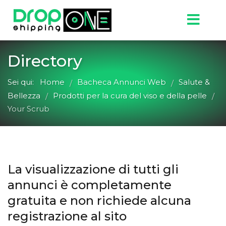
Directory
Sei qui:
Home
Bacheca Annunci Web
Salute &
/
/
Bellezza
Prodotti per la cura del viso e della pelle
/
/
Your Scrub
La visualizzazione di tutti gli
annunci è completamente
gratuita e non richiede alcuna
registrazione al sito