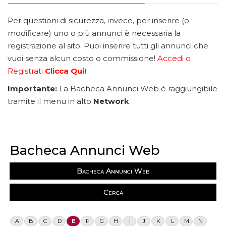
Per questioni di sicurezza, invece, per inserire (o
modificare) uno o più annunci è necessaria la
registrazione al sito. Puoi inserire tutti gli annunci che
vuoi senza alcun costo o commissione!
Accedi o
Registrati
Clicca Qui!
Importante:
La Bacheca Annunci Web è raggiungibile
tramite il menu in alto
Network
Bacheca Annunci Web
Bacheca Annunci Web
Cerca
A
B
C
D
E
F
G
H
I
J
K
L
M
N