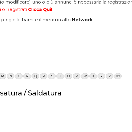
 (o modificare) uno o più annunci è necessaria la registrazione
 o Registrati
Clicca Qui!
ngibile tramite il menu in alto
Network
M
N
O
P
Q
R
S
T
U
V
W
X
Y
Z
0-9
satura / Saldatura