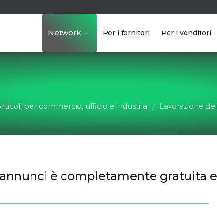
Network
Per i fornitori
Per i venditori
Articoli per commercio, ufficio e industria
Lavorazione dei 
/
gli annunci è completamente gratuita 