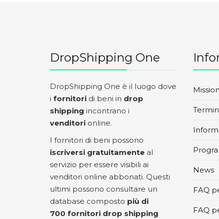
DropShipping One
Info
DropShipping One è il luogo dove
Missio
i
fornitori
di beni in
drop
Termini
shipping
incontrano i
venditori
online.
Informa
I fornitori di beni possono
Progra
iscriversi gratuitamente
al
servizio per essere visibili ai
News
venditori online abbonati. Questi
ultimi possono consultare un
FAQ pe
database composto
più di
FAQ pe
700 fornitori drop shipping