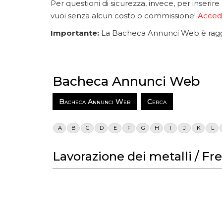
Per questioni di sicurezza, invece, per inserire
vuoi senza alcun costo o commissione!
Accedi
Importante:
La Bacheca Annunci Web è raggiu
Bacheca Annunci Web
Bacheca Annunci Web
Cerca
A
B
C
D
E
F
G
H
I
J
K
L
Lavorazione dei metalli / Fre