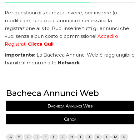
Per questioni di sicurezza, invece, per inserire (o
modificare) uno o più annunci è necessaria la
registrazione al sito. Puoi inserire tutti gli annunci che
vuoi senza alcun costo o commissione!
Accedi o
Registrati
Clicca Qui!
Importante:
La Bacheca Annunci Web è raggiungibile
tramite il menu in alto
Network
Bacheca Annunci Web
Bacheca Annunci Web
Cerca
A
B
C
D
E
F
G
H
I
J
K
L
M
N