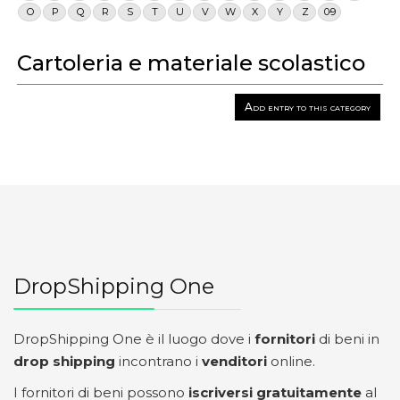
O
P
Q
R
S
T
U
V
W
X
Y
Z
0-9
Cartoleria e materiale scolastico
Add entry to this category
DropShipping One
DropShipping One è il luogo dove i
fornitori
di beni in
drop shipping
incontrano i
venditori
online.
I fornitori di beni possono
iscriversi gratuitamente
al