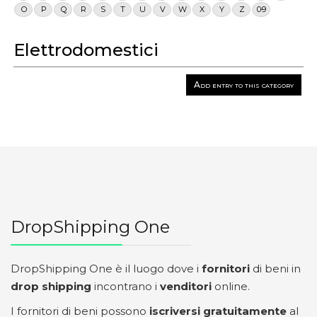
O
P
Q
R
S
T
U
V
W
X
Y
Z
0-9
Elettrodomestici
Add entry to this category
DropShipping One
DropShipping One è il luogo dove i
fornitori
di beni in
drop shipping
incontrano i
venditori
online.
I fornitori di beni possono
iscriversi gratuitamente
al