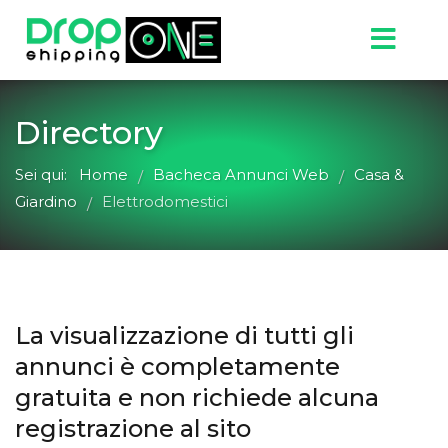
Directory
Sei qui:
Home
Bacheca Annunci Web
Casa &
/
/
Giardino
Elettrodomestici
/
La visualizzazione di tutti gli
annunci è completamente
gratuita e non richiede alcuna
registrazione al sito