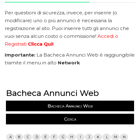
Per questioni di sicurezza, invece, per inserire (o
modificare) uno o più annunci è necessaria la
registrazione al sito. Puoi inserire tutti gli annunci che
vuoi senza alcun costo o commissione!
Accedi o
Registrati
Clicca Qui!
Importante:
La Bacheca Annunci Web è raggiungibile
tramite il menu in alto
Network
Bacheca Annunci Web
Bacheca Annunci Web
Cerca
A
B
C
D
E
F
G
H
I
J
K
L
M
N